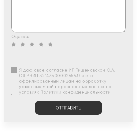
Оценка:
Я даю свое согласие ИП Тишеновской О.А.
(ОГРНИП 321435000026563) и его
аффилированным лицам на обработку
указанных мной персональных данных на
условиях
Политики конфиденциальности
ОТПРАВИТЬ