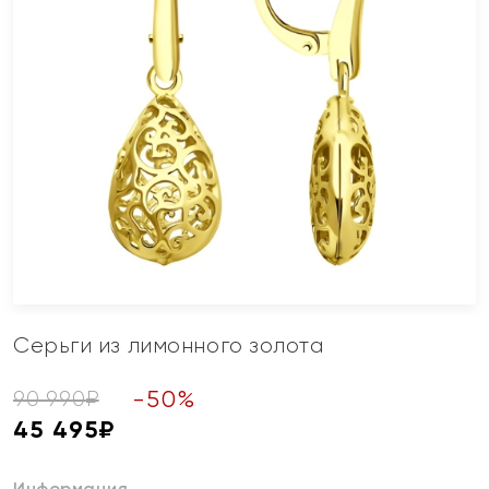
Серьги из лимонного золота
-
50
%
90 990
₽
45 495
₽
Информация