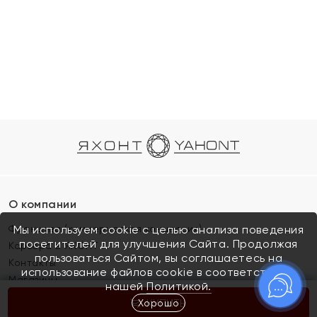
О компании
Франшиза (коммерческая концессия)
Мы используем cookie с целью анализа поведения
посетителей для улучшения Сайта. Продолжая
Карьера в ЯХОНТ
пользоваться Сайтом, вы соглашаетесь на
Контакты
использование файлов cookie в соответствии с
Магазины
нашей
Политикой.
Хорошо
КУПИТЬ
Покупателям