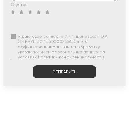
Оценка:
Я даю свое согласие ИП Тишеновской О.А.
(ОГРНИП 321435000026563) и его
аффилированным лицам на обработку
указанных мной персональных данных на
условиях
Политики конфиденциальности
ОТПРАВИТЬ