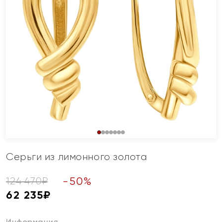
Серьги из лимонного золота
-
50
%
124 470
₽
62 235
₽
Информация