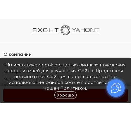
О компании
Франшиза (коммерческая концессия)
Мы используем cookie с целью анализа поведения
посетителей для улучшения Сайта. Продолжая
Карьера в ЯХОНТ
пользоваться Сайтом, вы соглашаетесь на
Контакты
использование файлов cookie в соответствии с
Магазины
нашей
Политикой.
Хорошо
КУПИТЬ
Покупателям
Как определить размер украшения
Киров
Акции
Магазины
Скупка и обмен золота