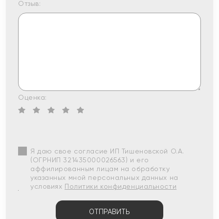
Отзыв:
Оценка:
Я даю свое согласие ИП Тишеновской О.А.
(ОГРНИП 321435000026563) и его
аффилированным лицам на обработку
указанных мной персональных данных на
условиях
Политики конфиденциальности
ОТПРАВИТЬ