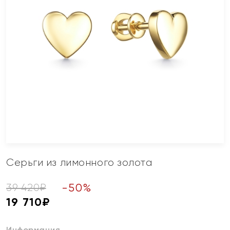
Серьги из лимонного золота
-
50
%
39 420
₽
19 710
₽
Информация