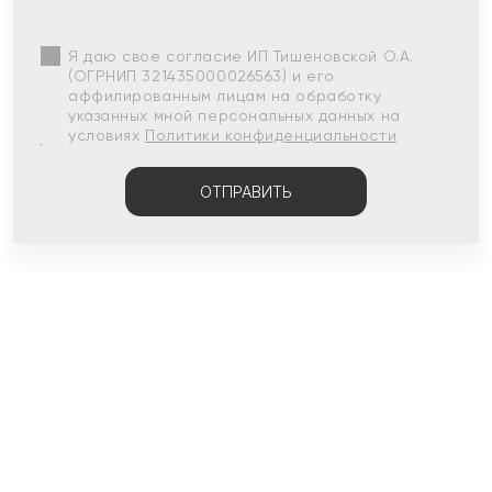
Я даю свое согласие ИП Тишеновской О.А.
(ОГРНИП 321435000026563) и его
аффилированным лицам на обработку
указанных мной персональных данных на
условиях
Политики конфиденциальности
ОТПРАВИТЬ