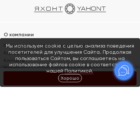
О компании
Франшиза (коммерческая концессия)
Мы используем cookie с целью анализа поведения
посетителей для улучшения Сайта. Продолжая
Карьера в ЯХОНТ
пользоваться Сайтом, вы соглашаетесь на
Контакты
использование файлов cookie в соответствии с
Магазины
нашей
Политикой.
Хорошо
КУПИТЬ
Покупателям
Как определить размер украшения
Киров
Акции
Магазины
Скупка и обмен золота
Отзывы
Электронный подарочный сертификат
Помолвка и свадьба
Правила пользования Электронным
Каталог
подарочным сертификатом «Яхонт»