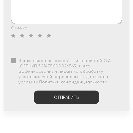
Оценка:
Я даю свое согласие ИП Тишеновской О.А.
(ОГРНИП 321435000026563) и его
аффилированным лицам на обработку
указанных мной персональных данных на
условиях
Политики конфиденциальности
ОТПРАВИТЬ