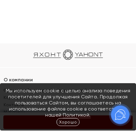
О компании
Франшиза (коммерческая концессия)
Мы используем cookie с целью анализа поведения
посетителей для улучшения Сайта. Продолжая
Карьера в ЯХОНТ
пользоваться Сайтом, вы соглашаетесь на
Контакты
использование файлов cookie в соответствии с
Магазины
нашей
Политикой.
Хорошо
КУПИТЬ
Покупателям