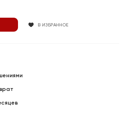
В ИЗБРАННОЕ
шениями
зврат
есяцев