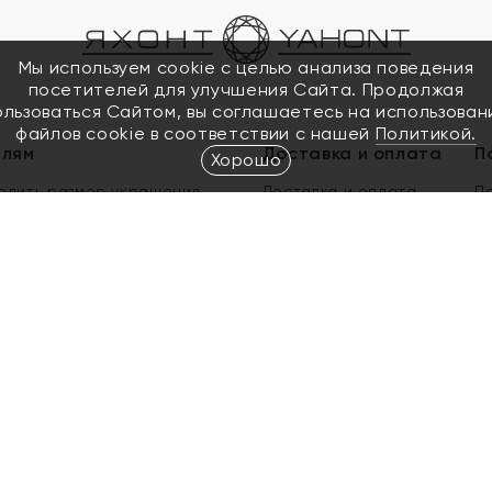
Мы используем cookie с целью анализа поведения
посетителей для улучшения Сайта. Продолжая
ользоваться Сайтом, вы соглашаетесь на использован
файлов cookie в соответствии с нашей
Политикой.
елям
Доставка и оплата
П
Хорошо
елить размер украшения
Доставка и оплата
П
п
обмен золота
ый подарочный сертификат
ользования Электронным
м сертификатом «Яхонт»