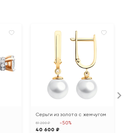
Серьги из золота с жемчугом
С
б
-50%
81 200 ₽
40 600 ₽
22