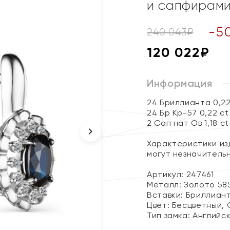
и сапфирам
-
5
240 043
₽
120 022
₽
Информация
24 Бриллианта 0,22
24 Бр Кр-57 0,22 ct
2 Сап нат Ов 1,18 ct
Характеристики изд
могут незначитель
Артикул: 247461
Металл:
Золото 58
Вставки:
Бриллиант
Цвет:
Бесцветный, 
Тип замка:
Английс