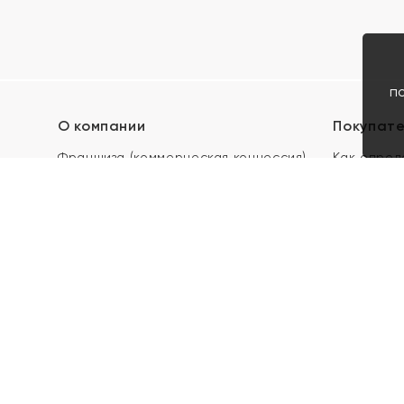
п
О компании
Покупат
Франшиза (коммерческая концессия)
Как опред
Карьера в ЯХОНТ
Акции
Контакты
Скупка и 
Магазины
Отзывы
Электронн
Правила п
подарочны