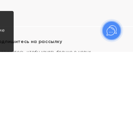
ие
одпишитесь на рассылку
одпишитесь, чтобы узнать больше о новых
оступлениях, новостях и спецпредложениях Яхонт!
Я даю свое согласие ИП Тишеновской О.А.
(ОГРНИП 321435000026563) и его
аффилированным лицам на обработку указанных