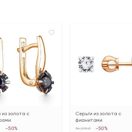
 из золота с
Серьги из золота с
рами
фианитами
-50%
-50%
34 290 ₽