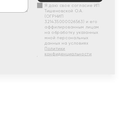
Я даю свое согласие ИП
Тишеновской О.А.
(ОГРНИП
321435000026563) и его
аффилированным лицам
на обработку указанных
мной персональных
данных на условиях
Политики
конфиденциальности