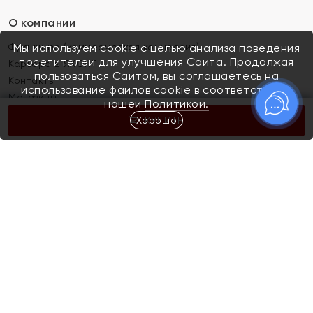
О компании
Франшиза (коммерческая концессия)
Мы используем cookie с целью анализа поведения
посетителей для улучшения Сайта. Продолжая
Карьера в ЯХОНТ
пользоваться Сайтом, вы соглашаетесь на
Контакты
использование файлов cookie в соответствии с
Магазины
нашей
Политикой.
Хорошо
КУПИТЬ
Покупателям
Как определить размер украшения
Киров
Акции
Магазины
Скупка и обмен золота
Отзывы
Электронный подарочный сертификат
Помолвка и свадьба
Правила пользования Электронным
Каталог
подарочным сертификатом «Яхонт»
Новинки
Доставка и оплата
Акции
Скупка и обмен золота