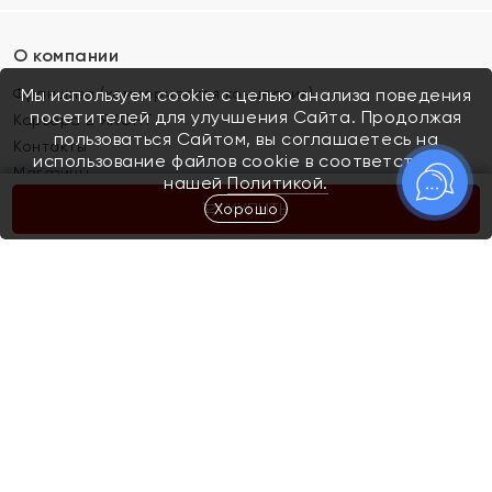
О компании
Франшиза (коммерческая концессия)
Мы используем cookie с целью анализа поведения
посетителей для улучшения Сайта. Продолжая
Карьера в ЯХОНТ
пользоваться Сайтом, вы соглашаетесь на
Контакты
использование файлов cookie в соответствии с
Магазины
нашей
Политикой.
Хорошо
КУПИТЬ
Покупателям
Как определить размер украшения
Киров
Акции
Магазины
Скупка и обмен золота
Отзывы
Электронный подарочный сертификат
Помолвка и свадьба
Правила пользования Электронным
Каталог
подарочным сертификатом «Яхонт»
Новинки
Доставка и оплата
Акции