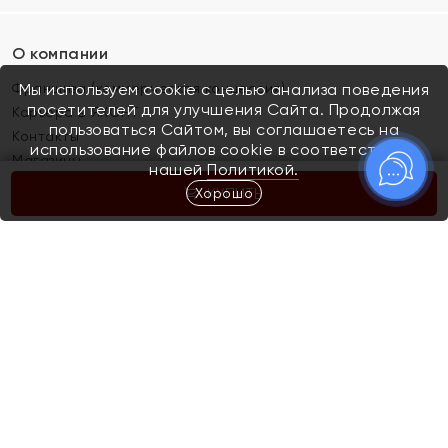
О компании
Франшиза (коммерческая концессия)
Мы используем cookie с целью анализа поведения
посетителей для улучшения Сайта. Продолжая
Карьера в ЯХОНТ
пользоваться Сайтом, вы соглашаетесь на
Контакты
использование файлов cookie в соответствии с
Магазины
нашей
Политикой.
Хорошо
КУПИТЬ
Покупателям
Как определить размер украшения
Киров
Акции
Магазины
Скупка и обмен золота
Отзывы
Электронный подарочный сертификат
Помолвка и свадьба
Правила пользования Электронным
Каталог
подарочным сертификатом «Яхонт»
Новинки
Доставка и оплата
Акции