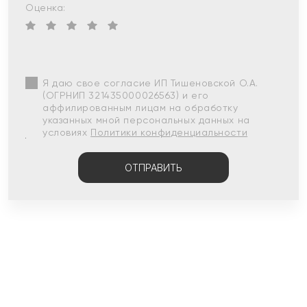
Оценка:
Я даю свое согласие ИП Тишеновской О.А.
(ОГРНИП 321435000026563) и его
аффилированным лицам на обработку
указанных мной персональных данных на
условиях
Политики конфиденциальности
ОТПРАВИТЬ