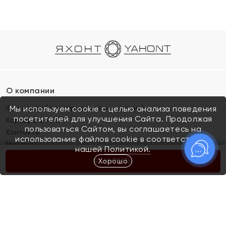
О компании
Франшиза (коммерческая концессия)
Мы используем cookie с целью анализа поведения
посетителей для улучшения Сайта. Продолжая
Карьера в ЯХОНТ
пользоваться Сайтом, вы соглашаетесь на
Контакты
использование файлов cookie в соответствии с
Магазины
нашей
Политикой.
Хорошо
КУПИТЬ
Покупателям
Как определить размер украшения
Киров
Акции
Магазины
Скупка и обмен золота
Отзывы