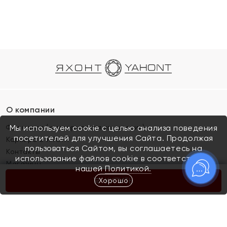
О компании
Франшиза (коммерческая концессия)
Мы используем cookie с целью анализа поведения
посетителей для улучшения Сайта. Продолжая
Карьера в ЯХОНТ
пользоваться Сайтом, вы соглашаетесь на
Контакты
использование файлов cookie в соответствии с
Магазины
нашей
Политикой.
Хорошо
КУПИТЬ
Покупателям
Как определить размер украшения
Киров
Акции
Магазины