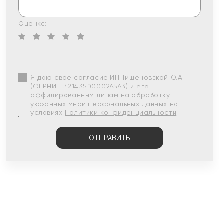
Оценка:
Я даю свое согласие ИП Тишеновской О.А.
(ОГРНИП 321435000026563) и его
аффилированным лицам на обработку
указанных мной персональных данных на
условиях
Политики конфиденциальности
ОТПРАВИТЬ