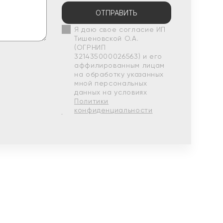
ОТПРАВИТЬ
Я даю свое согласие ИП
Тишеновской О.А.
(ОГРНИП
321435000026563) и его
аффилированным лицам
на обработку указанных
мной персональных
данных на условиях
Политики
конфиденциальности