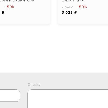
алем и фианитами
фианитами
-50%
-50%
7 246 ₽
0 ₽
3 623 ₽
Отзыв: