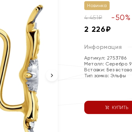
Новинка
-
50
%
4 451
₽
2 226
₽
Информация
Артикул: 2753786
Металл:
Серебро 9
Вставки:
Без встав
Тип замка:
Эльфы
КУПИТЬ