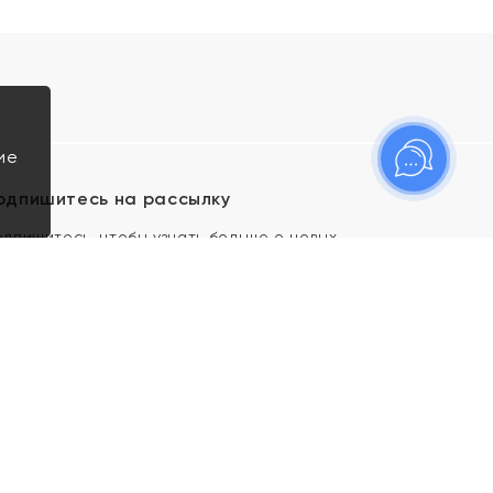
ие
одпишитесь на рассылку
одпишитесь, чтобы узнать больше о новых
оступлениях, новостях и спецпредложениях Яхонт!
Я даю свое согласие ИП Тишеновской О.А.