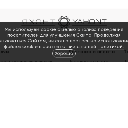
Мы используем cookie с целью анализа поведения
посетителей для улучшения Сайта. Продолжая
ользоваться Сайтом, вы соглашаетесь на использован
файлов cookie в соответствии с нашей
Политикой.
елям
Доставка и оплата
П
Хорошо
елить размер украшения
Доставка и оплата
П
п
обмен золота
ый подарочный сертификат
ользования Электронным
м сертификатом «Яхонт»