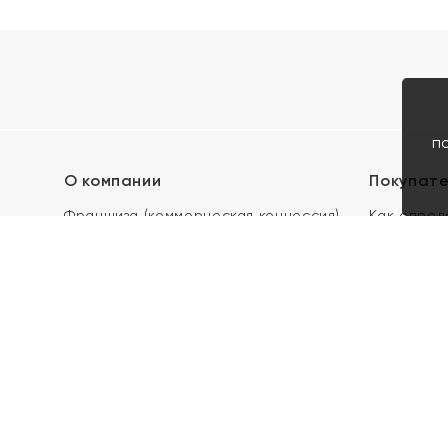
п
О компании
Покупат
Франшиза (коммерческая концессия)
Как опред
Карьера в ЯХОНТ
Акции
Контакты
Скупка и 
Магазины
Отзывы
Электронн
Правила п
подарочны