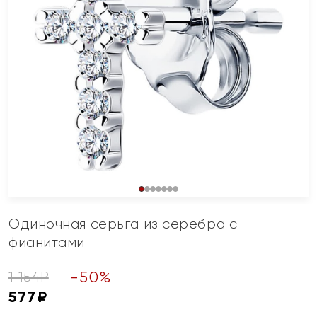
Одиночная серьга из серебра с
фианитами
-
50
%
1 154
₽
577
₽