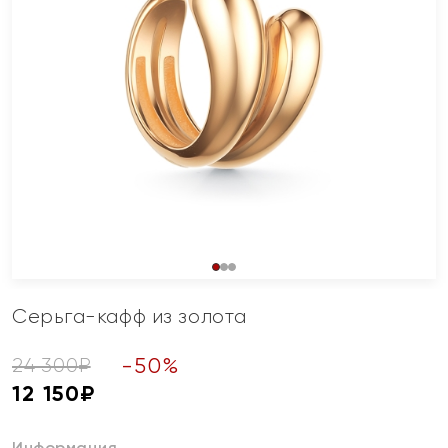
Серьга-кафф из золота
-
50
%
24 300
₽
12 150
₽
Информация