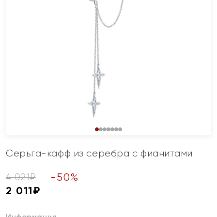
Серьга-кафф из серебра с фианитами
-
50
%
4 021
₽
2 011
₽
Информация