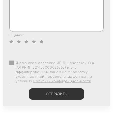
Оценка:
Я даю свое согласие ИП Тишеновской О.А.
(ОГРНИП 321435000026563) и его
аффилированным лицам на обработку
указанных мной персональных данных на
условиях
Политики конфиденциальности
ОТПРАВИТЬ