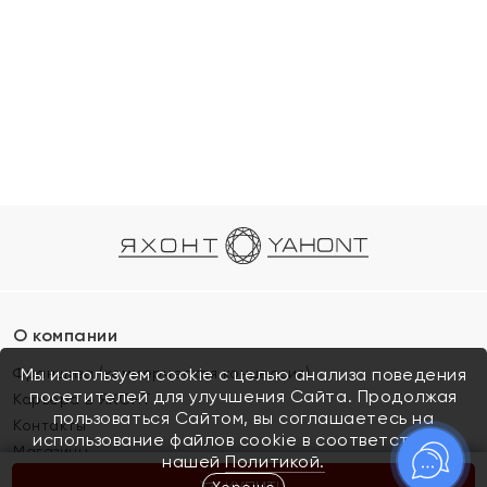
О компании
Франшиза (коммерческая концессия)
Мы используем cookie с целью анализа поведения
посетителей для улучшения Сайта. Продолжая
Карьера в ЯХОНТ
пользоваться Сайтом, вы соглашаетесь на
Контакты
использование файлов cookie в соответствии с
Магазины
нашей
Политикой.