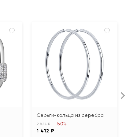
Серьги-кольца из серебра
С
ф
-50%
2 824 ₽
1 412 ₽
6 