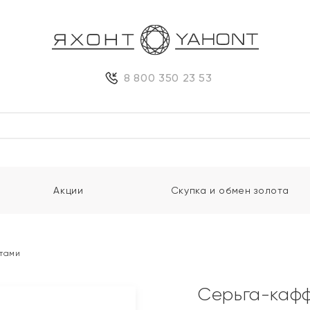
8 800 350 23 53
Акции
Скупка и обмен золота
итами
Серьга-кафф