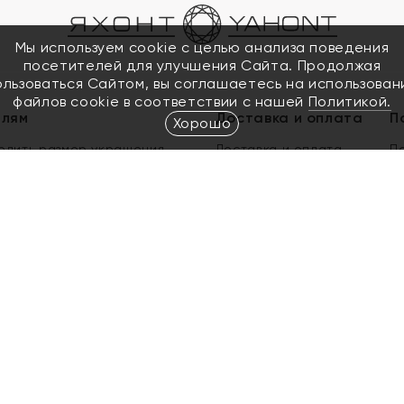
Мы используем cookie с целью анализа поведения
посетителей для улучшения Сайта. Продолжая
ользоваться Сайтом, вы соглашаетесь на использован
файлов cookie в соответствии с нашей
Политикой.
елям
Доставка и оплата
П
Хорошо
елить размер украшения
Доставка и оплата
П
п
обмен золота
ый подарочный сертификат
ользования Электронным
м сертификатом «Яхонт»