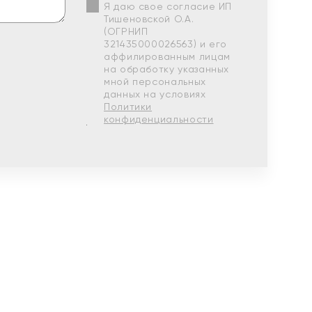
Я даю свое согласие ИП
Тишеновской О.А.
(ОГРНИП
321435000026563) и его
аффилированным лицам
на обработку указанных
мной персональных
данных на условиях
Политики
конфиденциальности