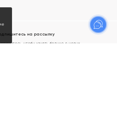
ие
одпишитесь на рассылку
одпишитесь, чтобы узнать больше о новых
оступлениях, новостях и спецпредложениях Яхонт!
Я даю свое согласие ИП Тишеновской О.А.
(ОГРНИП 321435000026563) и его
аффилированным лицам на обработку указанных
мной персональных данных на условиях
Политики