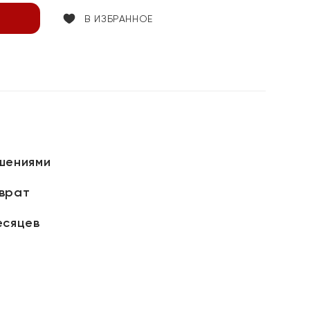
В ИЗБРАННОЕ
шениями
зврат
есяцев