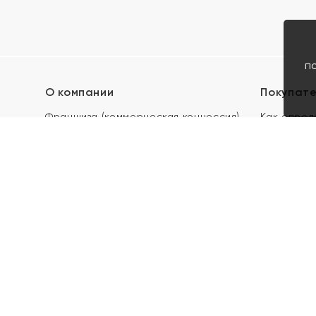
п
О компании
Покупат
Франшиза (коммерческая концессия)
Как опред
Карьера в ЯХОНТ
Акции
Контакты
Скупка и 
Магазины
Отзывы
Электронн
Правила п
подарочны