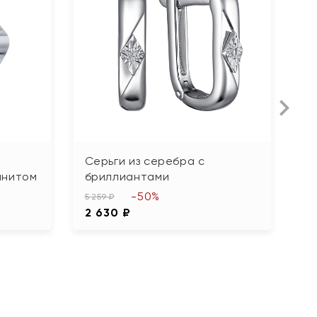
Серьги из серебра с
С
анитом
бриллиантами
5 
-50%
2
5 259 ₽
2 630 ₽