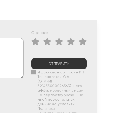
Оценка:
ОТПРАВИТЬ
Я даю свое согласие ИП
Тишеновской О.А.
(ОГРНИП
321435000026563) и его
аффилированным лицам
на обработку указанных
мной персональных
данных на условиях
Политики
конфиденциальности