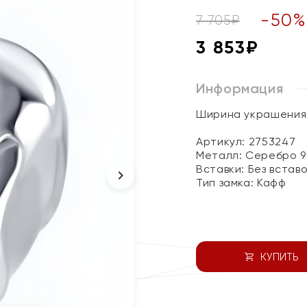
-
50
7 705
₽
3 853
₽
Информация
Ширина украшения -
Артикул: 2753247
Металл:
Серебро 9
Вставки:
Без встав
Тип замка:
Кафф
КУПИТЬ