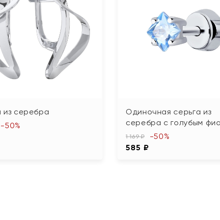
 из серебра
Одиночная серьга из
серебра с голубым фи
-50%
-50%
₽
1 169 ₽
585 ₽