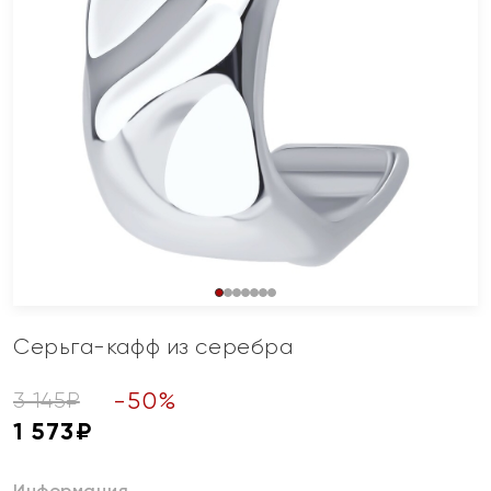
Серьга-кафф из серебра
-
50
%
3 145
₽
1 573
₽
Информация