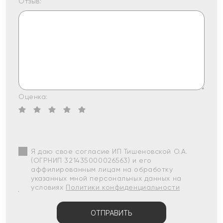
Отзыв:
Оценка:
Я даю свое согласие ИП Тишеновской О.А.
(ОГРНИП 321435000026563) и его
аффилированным лицам на обработку
указанных мной персональных данных на
условиях
Политики конфиденциальности
ОТПРАВИТЬ