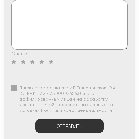
Оценка:
Я даю свое согласие ИП Тишеновской О.А.
(ОГРНИП 321435000026563) и его
аффилированным лицам на обработку
указанных мной персональных данных на
условиях
Политики конфиденциальности
ОТПРАВИТЬ