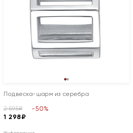
Подвеска-шарм из серебра
-
50
%
2 595
₽
1 298
₽
Информация