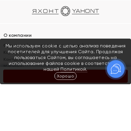
О компании
Франшиза (коммерческая концессия)
Мы используем cookie с целью анализа поведения
посетителей для улучшения Сайта. Продолжая
Карьера в ЯХОНТ
пользоваться Сайтом, вы соглашаетесь на
Контакты
использование файлов cookie в соответствии с
Магазины
нашей
Политикой.
Хорошо
КУПИТЬ
Покупателям
Как определить размер украшения
Киров
Акции
Магазины
Скупка и обмен золота
Отзывы
Электронный подарочный сертификат
Помолвка и свадьба
Правила пользования Электронным
Каталог