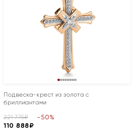
Подвеска-крест из золота с
бриллиантами
-
50
%
221 775
₽
110 888
₽