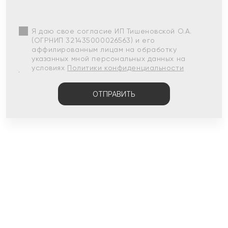
Я даю свое согласие ИП Тишеновской О.А.
(ОГРНИП 321435000026563) и его
аффилированным лицам на обработку
указанных мной персональных данных на
условиях
Политики конфиденциальности
ОТПРАВИТЬ