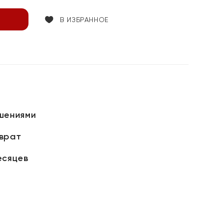
В ИЗБРАННОЕ
шениями
зврат
есяцев