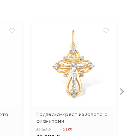
ота
Подвеска-крест из золота с
П
фианитами
37
-50%
1
56 160 ₽