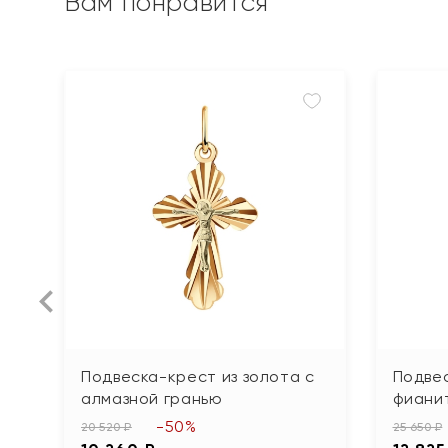
Вам понравится
Подвеска-крест из золота с
Подвес
алмазной гранью
фиани
-50%
20 520 ₽
25 650 ₽