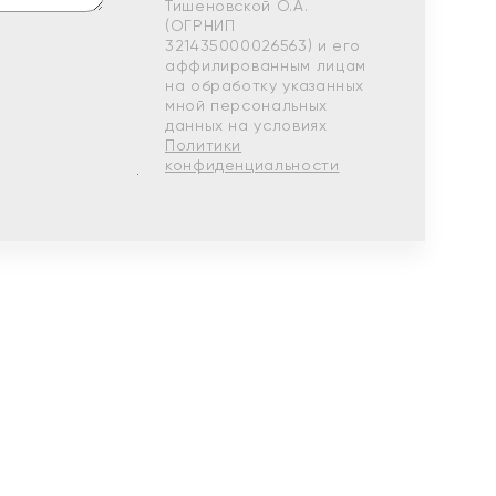
Тишеновской О.А.
(ОГРНИП
321435000026563) и его
аффилированным лицам
на обработку указанных
мной персональных
данных на условиях
Политики
конфиденциальности