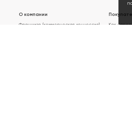
п
О компании
Покупат
Франшиза (коммерческая концессия)
Как опред
Карьера в ЯХОНТ
Акции
Контакты
Скупка и 
Магазины
Отзывы
Электронн
Правила п
подарочны