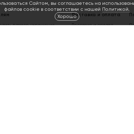
ользоваться Сайтом, вы соглашаетесь на использован
файлов cookie в соответствии с нашей
Политикой.
елям
Доставка и оплата
П
Хорошо
елить размер украшения
Доставка и оплата
П
п
обмен золота
ый подарочный сертификат
ользования Электронным
м сертификатом «Яхонт»