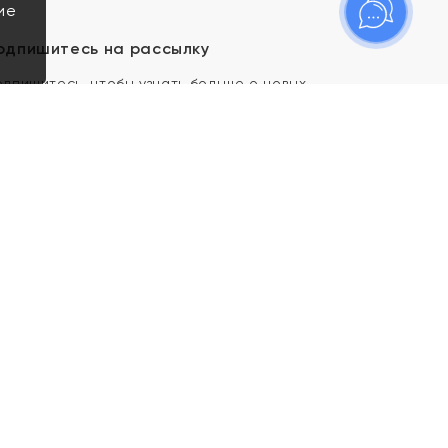
ие
одпишитесь на рассылку
одпишитесь, чтобы узнать больше о новых
оступлениях, новостях и спецпредложениях Яхонт!
Я даю свое согласие ИП Тишеновской О.А.
(ОГРНИП 321435000026563) и его
аффилированным лицам на обработку указанных
мной персональных данных на условиях
Политики
конфиденциальности