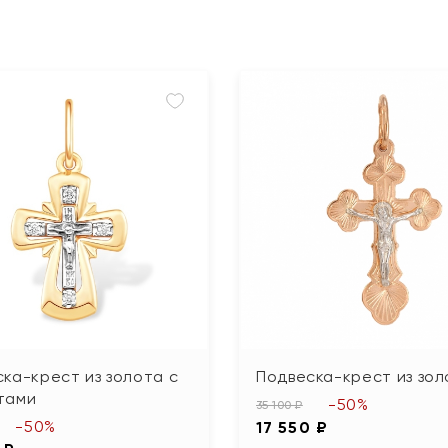
ка-крест из золота с
Подвеска-крест из зол
тами
-50%
35 100 ₽
-50%
17 550 ₽