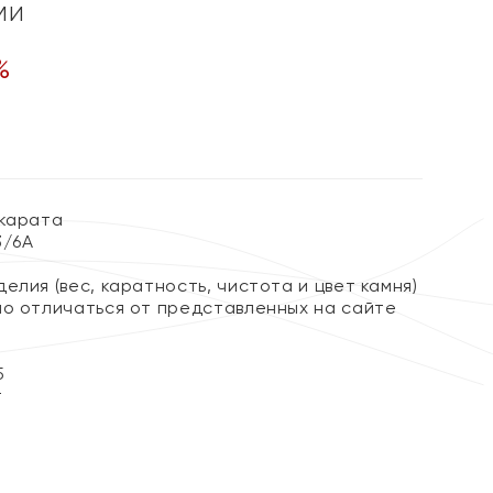
ми
%
 карата
3/6А
елия (вес, каратность, чистота и цвет камня)
но отличаться от представленных на сайте
5
т