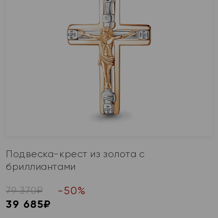
Подвеска-крест из золота с
бриллиантами
-
50
%
79 370
₽
39 685
₽