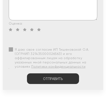
Оценка:
Я даю свое согласие ИП Тишеновской О.А.
(ОГРНИП 321435000026563) и его
аффилированным лицам на обработку
указанных мной персональных данных на
условиях
Политики конфиденциальности
ОТПРАВИТЬ