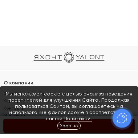
О компании
Франшиза (коммерческая концессия)
Мы используем cookie с целью анализа поведения
посетителей для улучшения Сайта. Продолжая
Карьера в ЯХОНТ
пользоваться Сайтом, вы соглашаетесь на
Контакты
использование файлов cookie в соответствии с
Магазины
нашей
Политикой.
Хорошо
КУПИТЬ
Покупателям