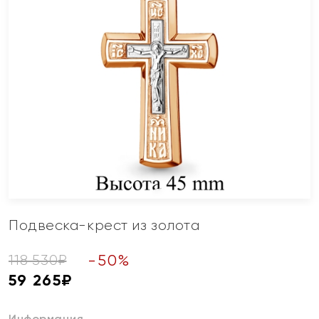
Подвеска-крест из золота
-
50
%
118 530
₽
59 265
₽
Информация