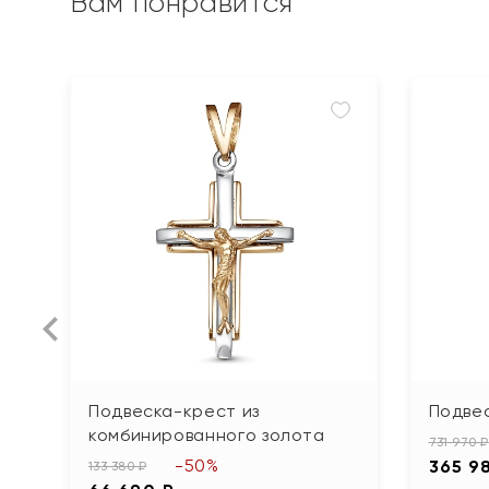
Вам понравится
Подвеска-крест из
Подвес
комбинированного золота
731 970 ₽
-50%
365 9
133 380 ₽