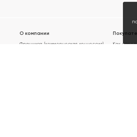
п
О компании
Покупат
Франшиза (коммерческая концессия)
Как опред
Карьера в ЯХОНТ
Акции
Контакты
Скупка и 
Магазины
Отзывы
Электронн
Правила п
подарочны