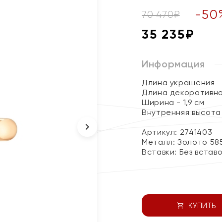
-
50
70 470
₽
35 235
₽
Информация
Длина украшения - 
Длина декоративног
Ширина - 1,9 см
Внутренняя высота 
Артикул: 2741403
Металл:
Золото 58
Вставки:
Без встав
КУПИТЬ