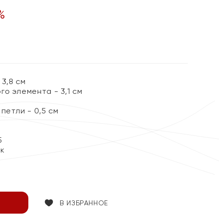
%
3,8 см
о элемента - 3,1 см
петли - 0,5 см
5
ок
В ИЗБРАННОЕ