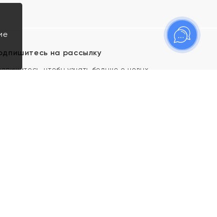
ие
одпишитесь на рассылку
одпишитесь, чтобы узнать больше о новых
оступлениях, новостях и спецпредложениях Яхонт!
Я даю свое согласие ИП Тишеновской О.А.
(ОГРНИП 321435000026563) и его
аффилированным лицам на обработку указанных
мной персональных данных на условиях
Политики
конфиденциальности