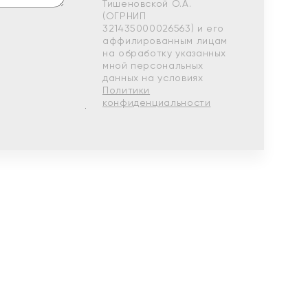
Тишеновской О.А.
(ОГРНИП
321435000026563) и его
аффилированным лицам
на обработку указанных
мной персональных
данных на условиях
Политики
конфиденциальности