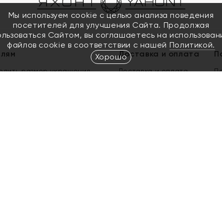
Мы используем cookie с целью анализа поведения
посетителей для улучшения Сайта. Продолжая
ользоваться Сайтом, вы соглашаетесь на использован
файлов cookie в соответствии с нашей
Политикой.
елям
Доставка и оплата
П
Хорошо
елить размер украшения
Доставка и оплата
П
п
обмен золота
ый подарочный сертификат
ользования Электронным
м сертификатом «Яхонт»