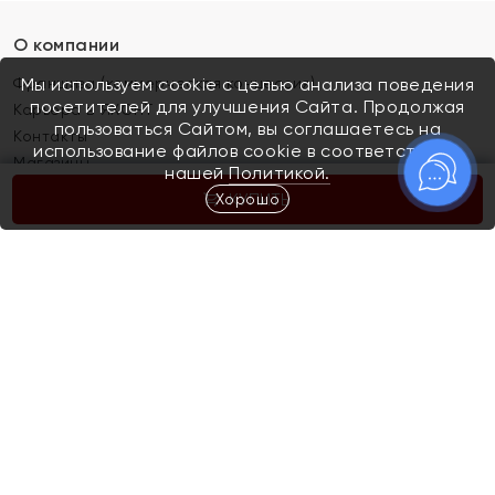
О компании
Франшиза (коммерческая концессия)
Мы используем cookie с целью анализа поведения
посетителей для улучшения Сайта. Продолжая
Карьера в ЯХОНТ
пользоваться Сайтом, вы соглашаетесь на
Контакты
использование файлов cookie в соответствии с
Магазины
нашей
Политикой.
Хорошо
КУПИТЬ
Покупателям
Как определить размер украшения
Киров
Акции
Магазины
Скупка и обмен золота
Отзывы
Электронный подарочный сертификат
Помолвка и свадьба
Правила пользования Электронным
Каталог
подарочным сертификатом «Яхонт»
Новинки
Доставка и оплата
Акции