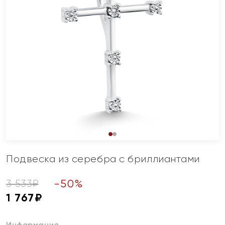
Подвеска из серебра с бриллиантами
-
50
%
3 533
₽
1 767
₽
Информация