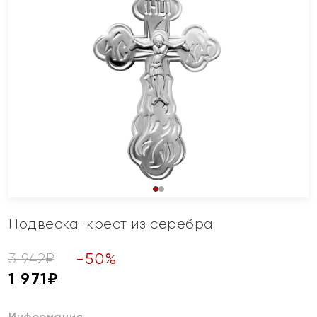
Подвеска-крест из серебра
-
50
%
3 942
₽
1 971
₽
Информация