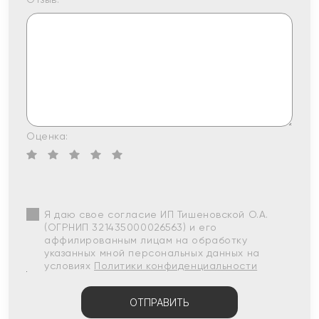
Оценка:
Я даю свое согласие ИП Тишеновской О.А.
(ОГРНИП 321435000026563) и его
аффилированным лицам на обработку
указанных мной персональных данных на
условиях
Политики конфиденциальности
ОТПРАВИТЬ