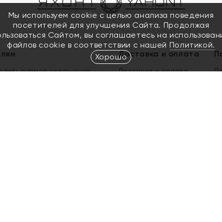
Мы используем cookie с целью анализа поведения
посетителей для улучшения Сайта. Продолжая
ользоваться Сайтом, вы соглашаетесь на использован
файлов cookie в соответствии с нашей
Политикой.
елям
Доставка и оплата
П
Хорошо
елить размер украшения
Доставка и оплата
П
п
обмен золота
ый подарочный сертификат
ользования Электронным
м сертификатом «Яхонт»