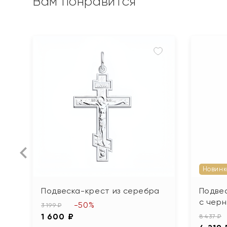
Вам понравится
Новинк
Подвеска-крест из серебра
Подве
с чер
-50%
3 199 ₽
1 600 ₽
8 437 ₽