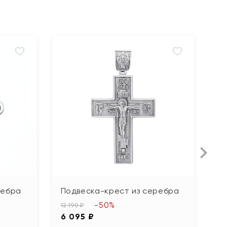
ребра
Подвеска-крест из серебра
П
-50%
12 190 ₽
2 
6 095 ₽
1