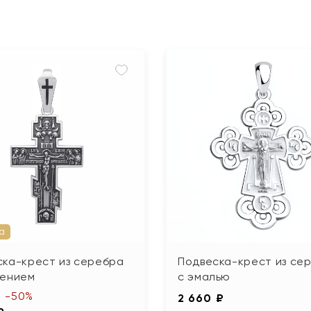
а
ска-крест из серебра
Подвеска-крест из се
нением
с эмалью
-50%
2 660 ₽