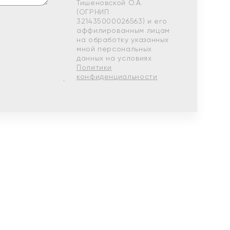
Тишеновской О.А.
(ОГРНИП
321435000026563) и его
аффилированным лицам
на обработку указанных
мной персональных
данных на условиях
Политики
конфиденциальности