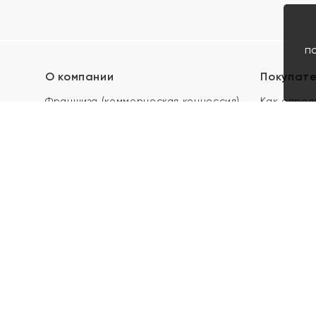
п
О компании
Покупат
Франшиза (коммерческая концессия)
Как опред
Карьера в ЯХОНТ
Акции
Контакты
Скупка и 
Магазины
Отзывы
Электронн
Правила п
подарочны