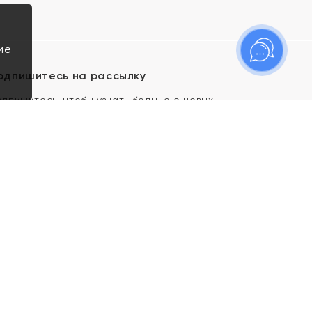
ие
одпишитесь на рассылку
одпишитесь, чтобы узнать больше о новых
оступлениях, новостях и спецпредложениях Яхонт!
Я даю свое согласие ИП Тишеновской О.А.
(ОГРНИП 321435000026563) и его
аффилированным лицам на обработку указанных
мной персональных данных на условиях
Политики
конфиденциальности