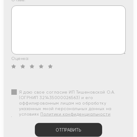
Оценка:
Я даю свое согласие ИП Тишеновской О.А.
(ОГРНИП 321435000026563) и его
аффилированным лицам на обработку
указанных мной персональных данных на
условиях
Политики конфиденциальности
ОТПРАВИТЬ