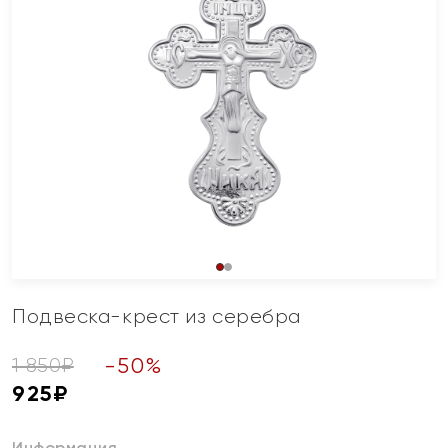
Подвеска-крест из серебра
-
50
%
1 850
₽
925
₽
Информация