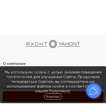
О компании
Франшиза (коммерческая концессия)
Мы используем cookie с целью анализа поведения
посетителей для улучшения Сайта. Продолжая
Карьера в ЯХОНТ
пользоваться Сайтом, вы соглашаетесь на
Контакты
использование файлов cookie в соответствии с
Магазины
нашей
Политикой.
Хорошо
КУПИТЬ
Покупателям