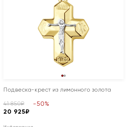
Подвеска-крест из лимонного золота
-
50
%
41 850
₽
20 925
₽
Информация