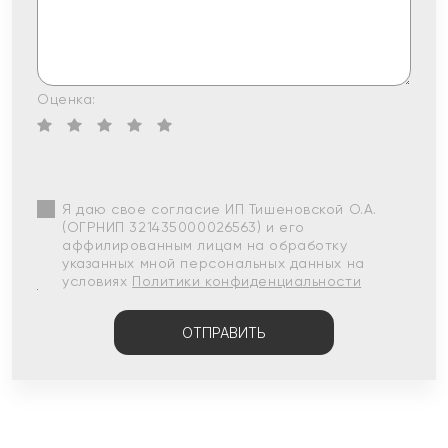
Оценка:
Я даю свое согласие ИП Тишеновской О.А.
(ОГРНИП 321435000026563) и его
аффилированным лицам на обработку
указанных мной персональных данных на
условиях
Политики конфиденциальности
ОТПРАВИТЬ