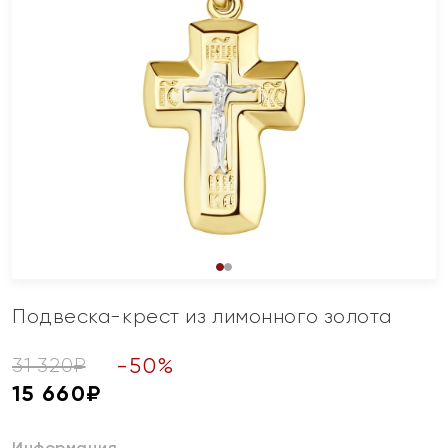
Подвеска-крест из лимонного золота
-
50
%
31 320
₽
15 660
₽
Информация