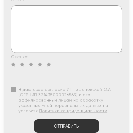
Оценка:
Я даю свое согласие ИП Тишеновской О.А.
(ОГРНИП 321435000026563) и его
аффилированным лицам на обработку
указанных мной персональных данных на
условиях
Политики конфиденциальности
ОТПРАВИТЬ