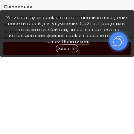
О компании
Франшиза (коммерческая концессия)
Мы используем cookie с целью анализа поведения
посетителей для улучшения Сайта. Продолжая
Карьера в ЯХОНТ
пользоваться Сайтом, вы соглашаетесь на
Контакты
использование файлов cookie в соответствии с
Магазины
нашей
Политикой.
Хорошо
КУПИТЬ
Покупателям
Как определить размер украшения
Киров
Акции
Магазины
Скупка и обмен золота
Отзывы
Электронный подарочный сертификат
Помолвка и свадьба
Правила пользования Электронным
Каталог
подарочным сертификатом «Яхонт»
Новинки
Доставка и оплата
Акции
Скупка и обмен золота
Доставка и оплата