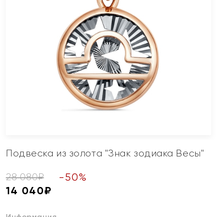
Подвеска из золота "Знак зодиака Весы"
-
50
%
28 080
₽
14 040
₽
Информация