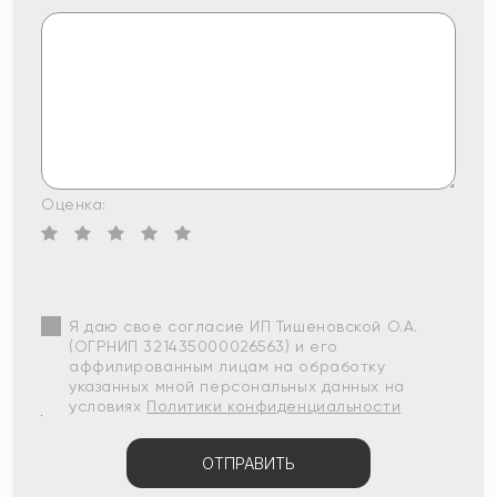
Оценка:
Я даю свое согласие ИП Тишеновской О.А.
(ОГРНИП 321435000026563) и его
аффилированным лицам на обработку
указанных мной персональных данных на
условиях
Политики конфиденциальности
ОТПРАВИТЬ