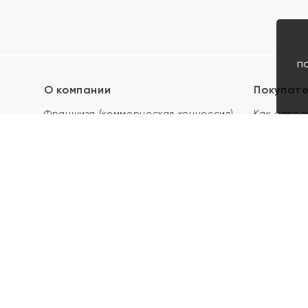
п
О компании
Покупат
Франшиза (коммерческая концессия)
Как опред
Карьера в ЯХОНТ
Акции
Контакты
Скупка и 
Магазины
Отзывы
Электронн
Правила п
подарочны