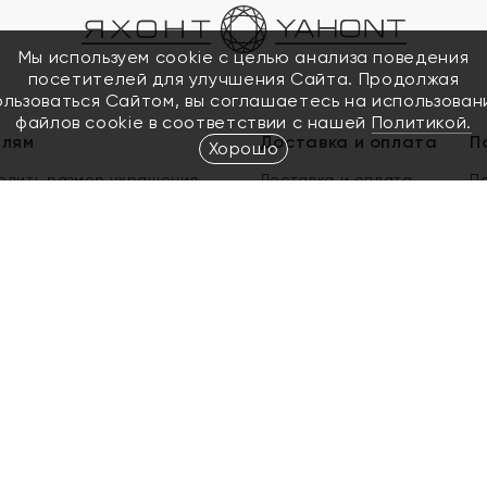
Мы используем cookie с целью анализа поведения
посетителей для улучшения Сайта. Продолжая
ользоваться Сайтом, вы соглашаетесь на использован
файлов cookie в соответствии с нашей
Политикой.
елям
Доставка и оплата
П
Хорошо
елить размер украшения
Доставка и оплата
П
п
обмен золота
ый подарочный сертификат
ользования Электронным
м сертификатом «Яхонт»