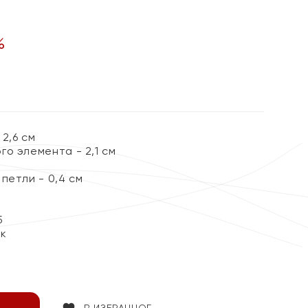
%
2,6 см
о элемента - 2,1 см
петли - 0,4 см
5
ок
В ИЗБРАННОЕ