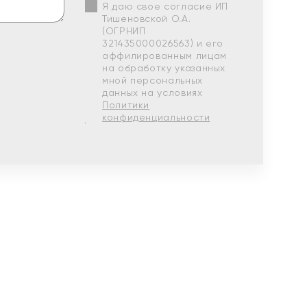
Я даю свое согласие ИП
Тишеновской О.А.
(ОГРНИП
321435000026563) и его
аффилированным лицам
на обработку указанных
мной персональных
данных на условиях
Политики
конфиденциальности