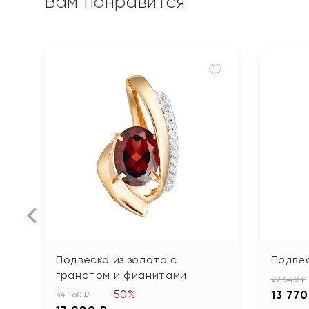
Вам понравится
Подвеска из золота с
Подвес
гранатом и фианитами
27 540 ₽
-50%
13 770
34 160 ₽