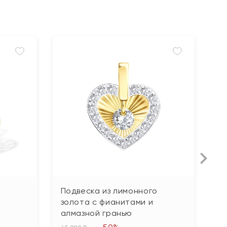
Подвеска из лимонного
П
золота с фианитами и
г
алмазной гранью
26