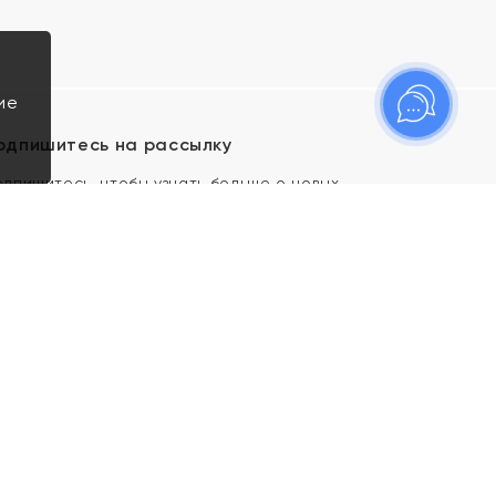
ие
одпишитесь на рассылку
одпишитесь, чтобы узнать больше о новых
оступлениях, новостях и спецпредложениях Яхонт!
Я даю свое согласие ИП Тишеновской О.А.
(ОГРНИП 321435000026563) и его
аффилированным лицам на обработку указанных
мной персональных данных на условиях
Политики