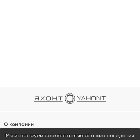
О компании
Франшиза (коммерческая концессия)
Мы используем cookie с целью анализа поведения