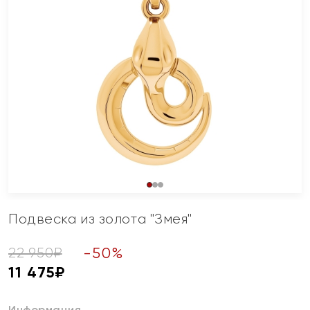
Подвеска из золота "Змея"
-
50
%
22 950
₽
11 475
₽
Информация