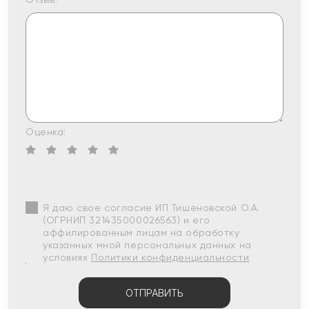
Оценка:
Я даю свое согласие ИП Тишеновской О.А.
(ОГРНИП 321435000026563) и его
аффилированным лицам на обработку
указанных мной персональных данных на
условиях
Политики конфиденциальности
ОТПРАВИТЬ