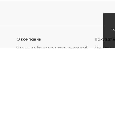
п
О компании
Покупат
Франшиза (коммерческая концессия)
Как опред
Карьера в ЯХОНТ
Акции
Контакты
Скупка и 
Магазины
Отзывы
Электронн
Правила п
подарочны