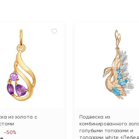
ка из золота с
Подвеска из
стами
комбинированного зол
голубыми топазами и
-50%
топазами white «Лебед