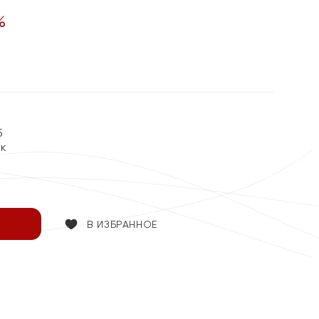
%
5
ок
В ИЗБРАННОЕ