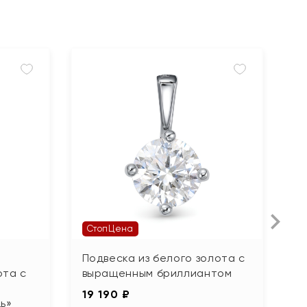
СтопЦена
Подвеска из белого золота с
П
ота с
выращенным бриллиантом
28
1
19 190 ₽
ь»