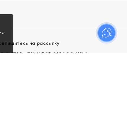
ие
одпишитесь на рассылку
одпишитесь, чтобы узнать больше о новых
оступлениях, новостях и спецпредложениях Яхонт!
Я даю свое согласие ИП Тишеновской О.А.
(ОГРНИП 321435000026563) и его
аффилированным лицам на обработку указанных