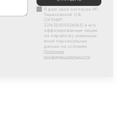
Я даю свое согласие ИП
Тишеновской О.А.
(ОГРНИП
321435000026563) и его
аффилированным лицам
на обработку указанных
мной персональных
данных на условиях
Политики
конфиденциальности