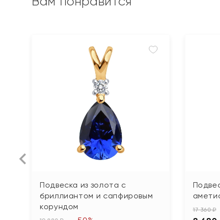
Вам понравится
Подвеска из золота с
Подвес
бриллиантом и сапфировым
амети
корундом
17 360 ₽