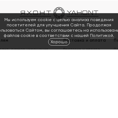
Мы используем cookie с целью анализа поведения
посетителей для улучшения Сайта. Продолжая
ользоваться Сайтом, вы соглашаетесь на использован
файлов cookie в соответствии с нашей
Политикой.
елям
Доставка и оплата
П
Хорошо
елить размер украшения
Доставка и оплата
П
п
обмен золота
ый подарочный сертификат
ользования Электронным
м сертификатом «Яхонт»