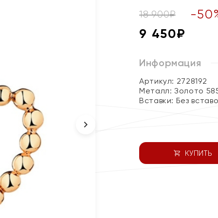
-
50
18 900
₽
9 450
₽
Информация
Артикул: 2728192
Металл:
Золото 58
Вставки:
Без встав
КУПИТЬ