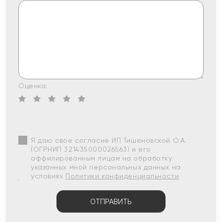
Оценка:
Я даю свое согласие ИП Тишеновской О.А.
(ОГРНИП 321435000026563) и его
аффилированным лицам на обработку
указанных мной персональных данных на
условиях
Политики конфиденциальности
ОТПРАВИТЬ