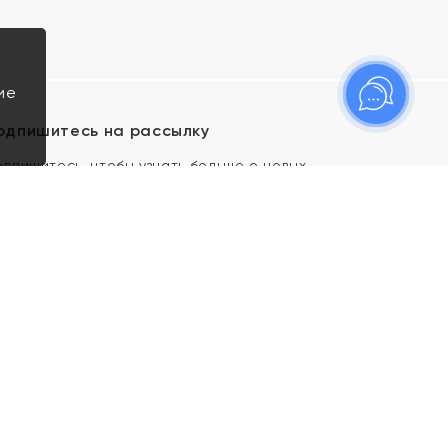
ие
одпишитесь на рассылку
одпишитесь, чтобы узнать больше о новых
оступлениях, новостях и спецпредложениях Яхонт!
Я даю свое согласие ИП Тишеновской О.А.
(ОГРНИП 321435000026563) и его
аффилированным лицам на обработку указанных
мной персональных данных на условиях
Политики