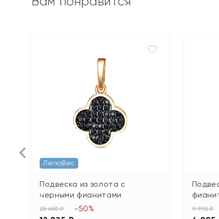
Вам понравится
ЛегкоВес
Подвеска из золота с
Подвес
черными фианитами
фиани
-50%
25 650 ₽
9 990 ₽