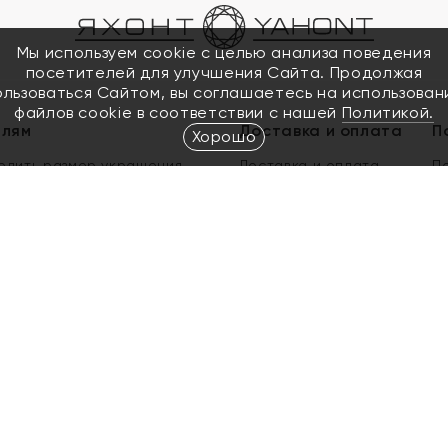
Мы используем cookie с целью анализа поведения
посетителей для улучшения Сайта. Продолжая
ользоваться Сайтом, вы соглашаетесь на использован
файлов cookie в соответствии с нашей
Политикой.
елям
Доставка и оплата
П
Хорошо
елить размер украшения
Доставка и оплата
П
п
обмен золота
ый подарочный сертификат
ользования Электронным
м сертификатом «Яхонт»