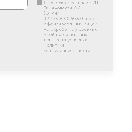
Я даю свое согласие ИП
Тишеновской О.А.
(ОГРНИП
321435000026563) и его
аффилированным лицам
на обработку указанных
мной персональных
данных на условиях
Политики
конфиденциальности