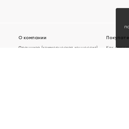
п
О компании
Покупат
Франшиза (коммерческая концессия)
Как опред
Карьера в ЯХОНТ
Акции
Контакты
Скупка и 
Магазины
Отзывы
Электронн
Правила п
подарочны