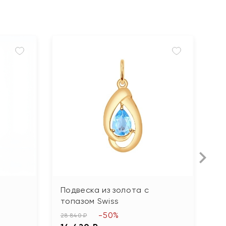
Подвеска из золота с
П
топазом Swiss
г
-50%
28 840 ₽
44