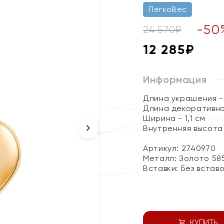
ЛегкоВес
-
50
24 570
₽
12 285
₽
Информация
Длина украшения - 
Длина декоративног
Ширина - 1,1 см
Внутренняя высота 
Артикул: 2740970
Металл:
Золото 58
Вставки:
Без встав
КУПИТЬ