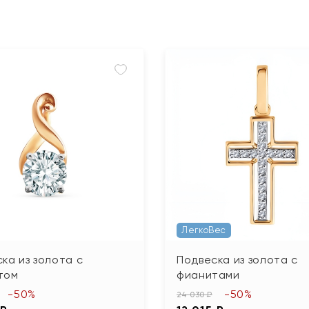
ЛегкоВес
ка из золота с
Подвеска из золота с
том
фианитами
-50%
-50%
24 030 ₽