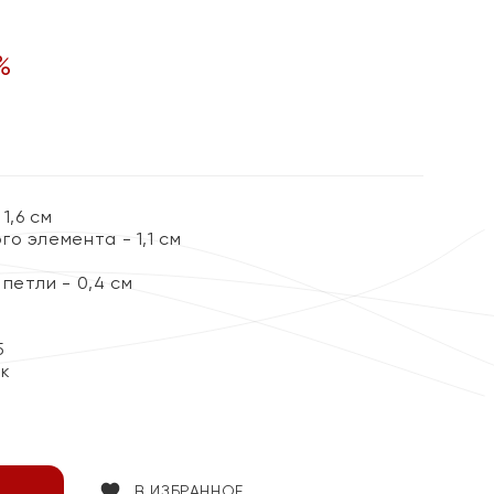
%
1,6 см
о элемента - 1,1 см
петли - 0,4 см
5
ок
В ИЗБРАННОЕ