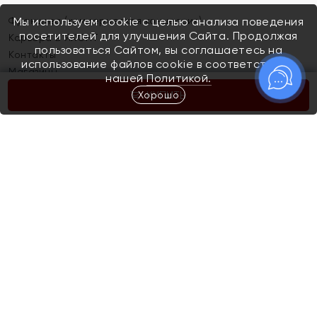
Франшиза (коммерческая концессия)
Мы используем cookie с целью анализа поведения
посетителей для улучшения Сайта. Продолжая
Карьера в ЯХОНТ
пользоваться Сайтом, вы соглашаетесь на
Контакты
использование файлов cookie в соответствии с
Магазины
нашей
Политикой.
Хорошо
КУПИТЬ
Покупателям
Как определить размер украшения
Киров
Акции
Магазины
Скупка и обмен золота
Отзывы
Электронный подарочный сертификат
Помолвка и свадьба
Правила пользования Электронным
Каталог
подарочным сертификатом «Яхонт»
Новинки
Доставка и оплата
Акции
Скупка и обмен золота
Доставка и оплата