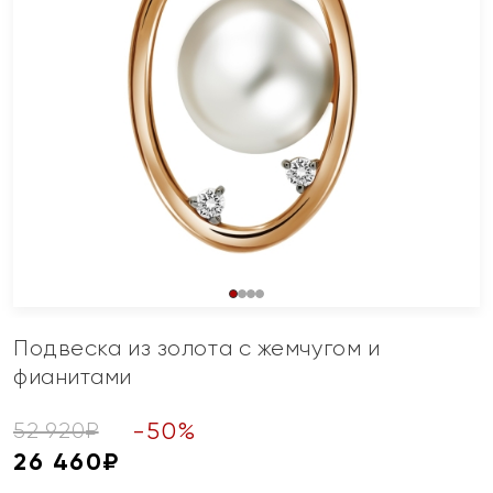
Подвеска из золота с жемчугом и
фианитами
-
50
%
52 920
₽
26 460
₽