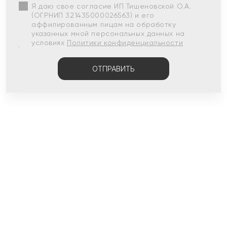
Я даю свое согласие ИП Тишеновской О.А.
(ОГРНИП 321435000026563) и его
аффилированным лицам на обработку
указанных мной персональных данных на
условиях
Политики конфиденциальности
ОТПРАВИТЬ