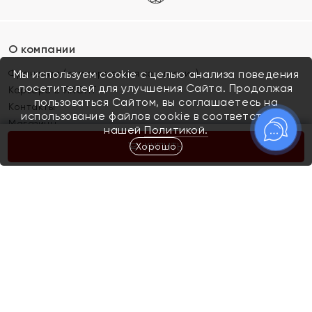
О компании
Франшиза (коммерческая концессия)
Мы используем cookie с целью анализа поведения
посетителей для улучшения Сайта. Продолжая
Карьера в ЯХОНТ
пользоваться Сайтом, вы соглашаетесь на
Контакты
использование файлов cookie в соответствии с
Магазины
нашей
Политикой.
Хорошо
КУПИТЬ
Покупателям
Как определить размер украшения
Киров
Акции
Магазины
Скупка и обмен золота
Отзывы
Электронный подарочный сертификат
Помолвка и свадьба
Правила пользования Электронным
Каталог
подарочным сертификатом «Яхонт»
Новинки