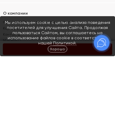
О компании
Франшиза (коммерческая концессия)
Мы используем cookie с целью анализа поведения
посетителей для улучшения Сайта. Продолжая
Карьера в ЯХОНТ
пользоваться Сайтом, вы соглашаетесь на
Контакты
использование файлов cookie в соответствии с
Магазины
нашей
Политикой.
Хорошо
КУПИТЬ
Покупателям
Как определить размер украшения
Киров
Акции
Магазины
Скупка и обмен золота
Отзывы
Электронный подарочный сертификат
Помолвка и свадьба
Правила пользования Электронным
Каталог
подарочным сертификатом «Яхонт»
Новинки
Доставка и оплата
Акции