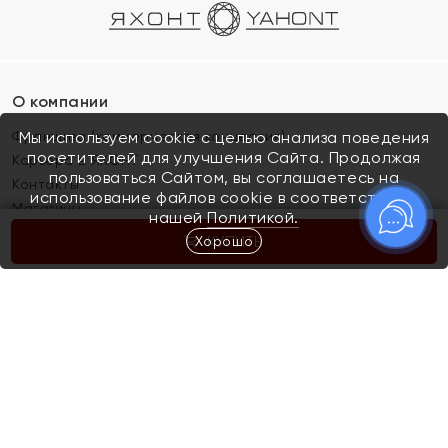
О компании
Франшиза (коммерческая концессия)
Мы используем cookie с целью анализа поведения
посетителей для улучшения Сайта. Продолжая
Карьера в ЯХОНТ
пользоваться Сайтом, вы соглашаетесь на
Контакты
использование файлов cookie в соответствии с
Магазины
нашей
Политикой.
Хорошо
КУПИТЬ
Покупателям
Как определить размер украшения
Киров
Акции
Магазины
Скупка и обмен золота
Отзывы
Электронный подарочный сертификат
Помолвка и свадьба
Правила пользования Электронным
Каталог
подарочным сертификатом «Яхонт»