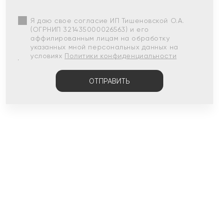
Я даю свое согласие ИП Тишеновской О.А.
(ОГРНИП 321435000026563) и его
аффилированным лицам на обработку
указанных мной персональных данных на
условиях
Политики конфиденциальности
ОТПРАВИТЬ