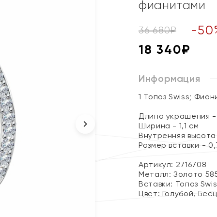
фианитами
-
50
36 680
₽
18 340
₽
Информация
1 Топаз Swiss; Фиан
Длина украшения - 
Ширина - 1,1 см
Внутренняя высота 
Размер вставки - 0,7
Артикул: 2716708
Металл:
Золото 58
Вставки:
Топаз Swi
Цвет:
Голубой, Бес