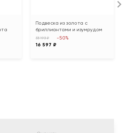
Л
Подвеска из золота с
П
ота
бриллиантами и изумрудом
17
-50%
8
33 193 ₽
16 597 ₽