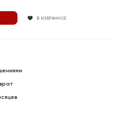
В ИЗБРАННОЕ
шениями
зврат
есяцев