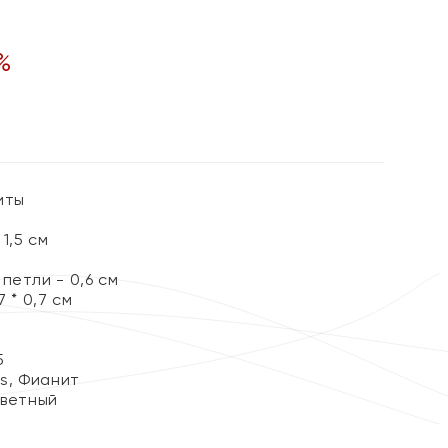
%
иты
1,5 см
петли - 0,6 см
 * 0,7 см
5
ss, Фианит
цветный