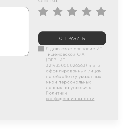
Оценка:
ОТПРАВИТЬ
Я даю свое согласие ИП
Тишеновской О.А.
(ОГРНИП
321435000026563) и его
аффилированным лицам
на обработку указанных
мной персональных
данных на условиях
Политики
конфиденциальности