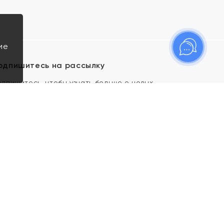
ие
одпишитесь на рассылку
одпишитесь, чтобы узнать больше о новых
оступлениях, новостях и спецпредложениях Яхонт!
Я даю свое согласие ИП Тишеновской О.А.
(ОГРНИП 321435000026563) и его
аффилированным лицам на обработку указанных
мной персональных данных на условиях
Политики