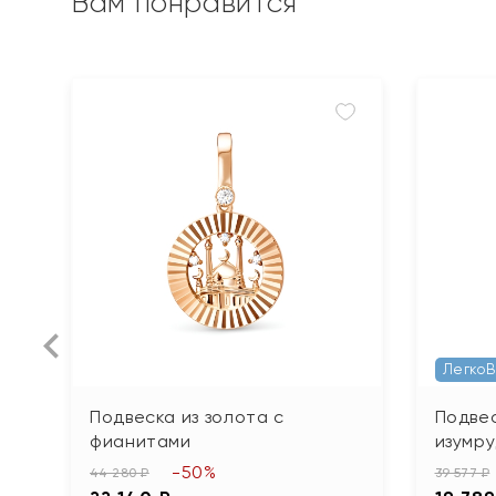
Вам понравится
Легко
Подвеска из золота с
Подвес
фианитами
изумр
-50%
44 280 ₽
39 577 ₽