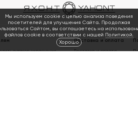
Мы используем cookie с целью анализа поведения
посетителей для улучшения Сайта. Продолжая
ользоваться Сайтом, вы соглашаетесь на использован
файлов cookie в соответствии с нашей
Политикой.
елям
Доставка и оплата
П
Хорошо
елить размер украшения
Доставка и оплата
П
п
обмен золота
ый подарочный сертификат
ользования Электронным
м сертификатом «Яхонт»