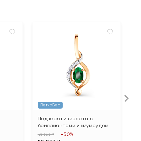
ЛегкоВес
Л
Подвеска из золота с
П
бриллиантами и изумрудом
ф
-50%
45 666 ₽
31