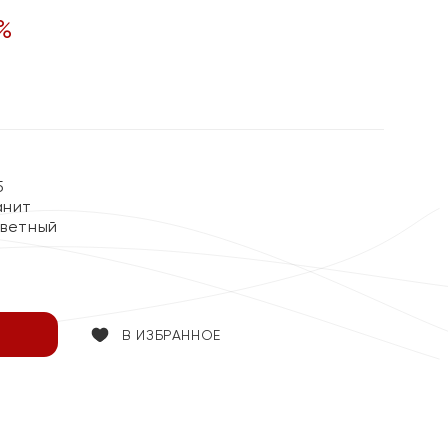
%
5
анит
цветный
В ИЗБРАННОЕ