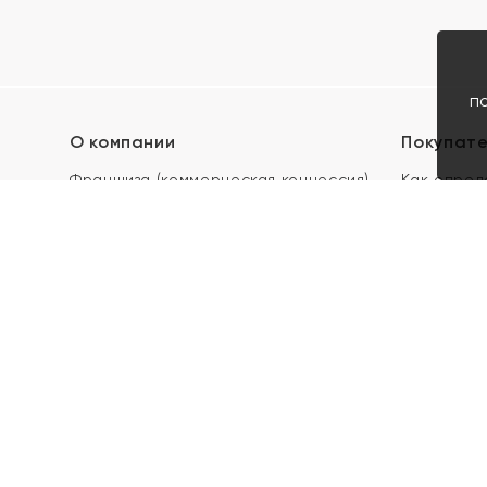
п
О компании
Покупат
Франшиза (коммерческая концессия)
Как опред
Карьера в ЯХОНТ
Акции
Контакты
Скупка и 
Магазины
Отзывы
Электронн
Правила п
подарочны