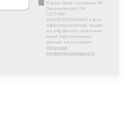
Я даю свое согласие ИП
Тишеновской О.А.
(ОГРНИП
321435000026563) и его
аффилированным лицам
на обработку указанных
мной персональных
данных на условиях
Политики
конфиденциальности