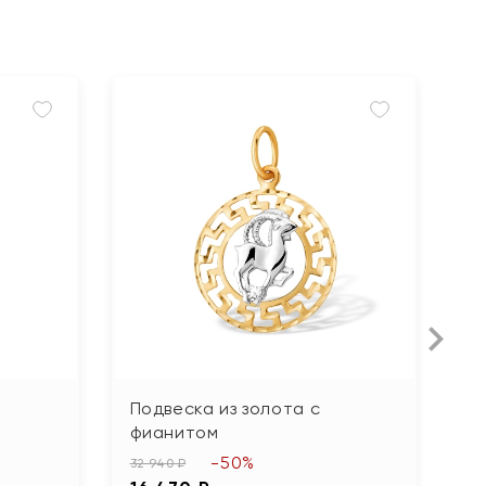
Подвеска из золота с
П
фианитом
ж
-50%
32 940 ₽
53