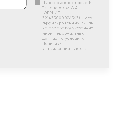
Я даю свое согласие ИП
Тишеновской О.А.
(ОГРНИП
321435000026563) и его
аффилированным лицам
на обработку указанных
мной персональных
данных на условиях
Политики
конфиденциальности