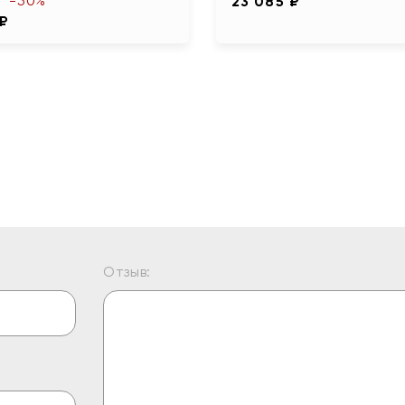
-50%
23 085 ₽
 ₽
Отзыв: