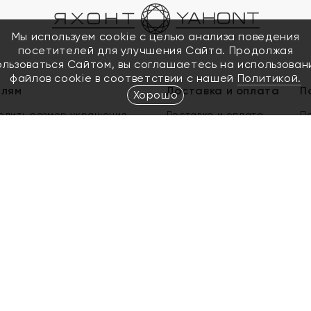
Мы используем cookie с целью анализа поведения
посетителей для улучшения Сайта. Продолжая
ользоваться Сайтом, вы соглашаетесь на использован
файлов cookie в соответствии с нашей
Политикой.
елям
Доставка и оплата
П
Хорошо
елить размер украшения
Доставка и оплата
П
п
обмен золота
ый подарочный сертификат
ользования Электронным
м сертификатом «Яхонт»