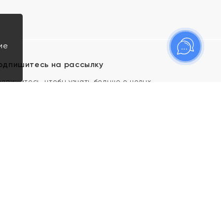
ие
одпишитесь на рассылку
одпишитесь, чтобы узнать больше о новых
оступлениях, новостях и спецпредложениях Яхонт!
Я даю свое согласие ИП Тишеновской О.А.
(ОГРНИП 321435000026563) и его
аффилированным лицам на обработку указанных
мной персональных данных на условиях
Политики