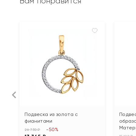
Вам понравится
Подвеска из золота с
Подвес
фианитами
образо
Матер
-50%
26 730 ₽