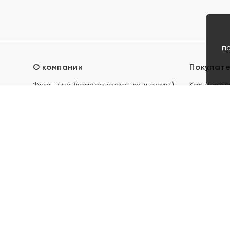
п
О компании
Покупат
Франшиза (коммерческая концессия)
Как опред
Карьера в ЯХОНТ
Акции
Контакты
Скупка и 
Магазины
Отзывы
Электронн
Правила п
подарочны