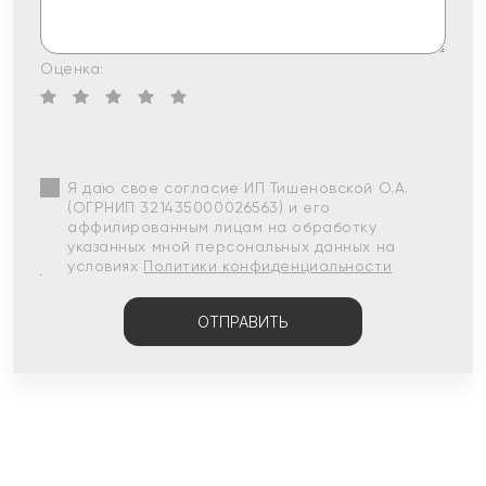
Оценка:
Я даю свое согласие ИП Тишеновской О.А.
(ОГРНИП 321435000026563) и его
аффилированным лицам на обработку
указанных мной персональных данных на
условиях
Политики конфиденциальности
ОТПРАВИТЬ