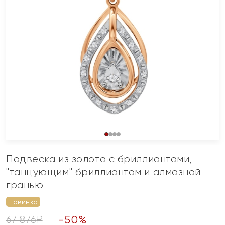
Подвеска из золота с бриллиантами,
"танцующим" бриллиантом и алмазной
гранью
Новинка
-
50
%
67 876
₽