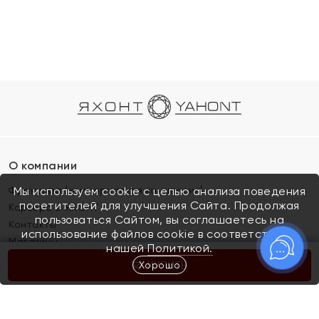
О компании
Франшиза (коммерческая концессия)
Мы используем cookie с целью анализа поведения
посетителей для улучшения Сайта. Продолжая
Карьера в ЯХОНТ
пользоваться Сайтом, вы соглашаетесь на
Контакты
использование файлов cookie в соответствии с
Магазины
нашей
Политикой.
Хорошо
КУПИТЬ
Покупателям
Как определить размер украшения
Киров