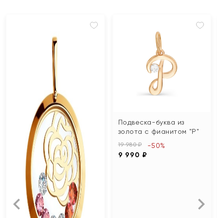
Подвеска-буква из
золота с фианитом "Р"
19 980 ₽
-50%
9 990 ₽