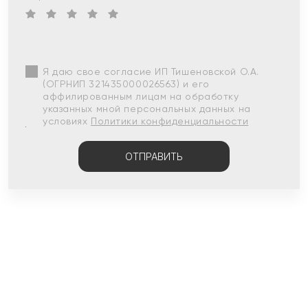
Я даю свое согласие ИП Тишеновской О.А.
(ОГРНИП 321435000026563) и его
аффилированным лицам на обработку
указанных мной персональных данных на
условиях
Политики конфиденциальности
ОТПРАВИТЬ