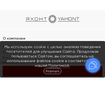
О компании
Франшиза (коммерческая концессия)
Мы используем cookie с целью анализа поведения
посетителей для улучшения Сайта. Продолжая
Карьера в ЯХОНТ
пользоваться Сайтом, вы соглашаетесь на
Контакты
использование файлов cookie в соответствии с
Магазины
нашей
Политикой.
Хорошо
КУПИТЬ
Покупателям
Как определить размер украшения
Киров
Акции
Магазины
Скупка и обмен золота
Отзывы