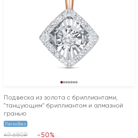
Подвеска из золота с бриллиантами,
"танцующим" бриллиантом и алмазной
гранью
ЛегкоВес
-
50
%
49 680
₽