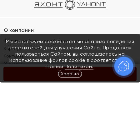
О компании
Франшиза (коммерческая концессия)
Мы используем cookie с целью анализа поведения
посетителей для улучшения Сайта. Продолжая
Карьера в ЯХОНТ
пользоваться Сайтом, вы соглашаетесь на
Контакты
использование файлов cookie в соответствии с
Магазины
нашей
Политикой.
Хорошо
КУПИТЬ
Покупателям
Как определить размер украшения
Киров
Акции
Магазины
Скупка и обмен золота
Отзывы
Электронный подарочный сертификат
Помолвка и свадьба
Правила пользования Электронным
Каталог
подарочным сертификатом «Яхонт»