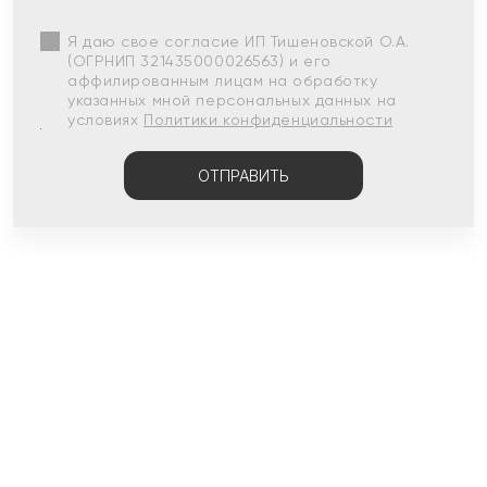
Я даю свое согласие ИП Тишеновской О.А.
(ОГРНИП 321435000026563) и его
аффилированным лицам на обработку
указанных мной персональных данных на
условиях
Политики конфиденциальности
ОТПРАВИТЬ