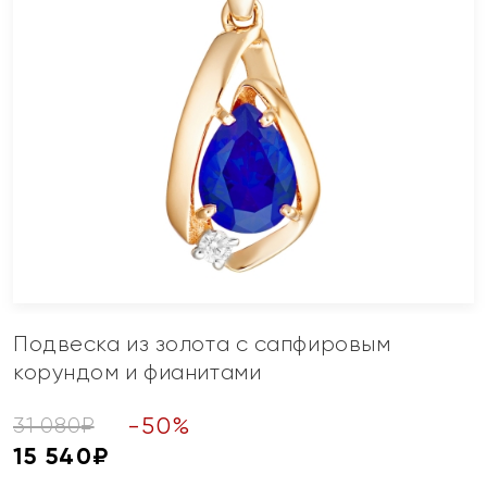
Подвеска из золота с сапфировым
корундом и фианитами
-
50
%
31 080
₽
15 540
₽