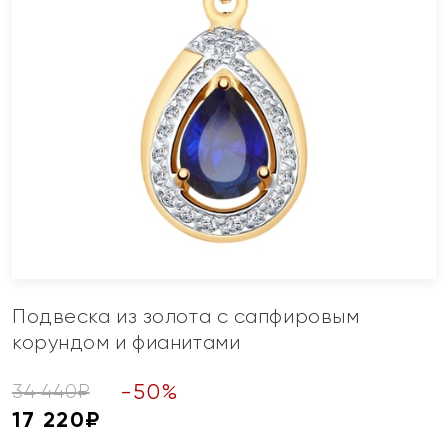
Подвеска из золота с сапфировым
корундом и фианитами
-
50
%
34 440
₽
17 220
₽