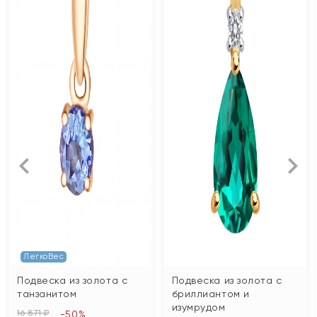
ЛегкоВес
Подвеска из золота с
Подвеска из золота с
танзанитом
бриллиантом и
изумрудом
16 871 ₽
-50%